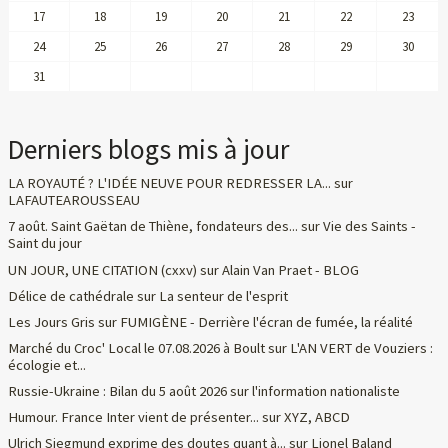
17
18
19
20
21
22
23
24
25
26
27
28
29
30
31
Derniers blogs mis à jour
LA ROYAUTÉ ? L'IDÉE NEUVE POUR REDRESSER LA...
sur
LAFAUTEAROUSSEAU
7 août. Saint Gaëtan de Thiène, fondateurs des...
sur
Vie des Saints -
Saint du jour
UN JOUR, UNE CITATION (cxxv)
sur
Alain Van Praet - BLOG
Délice de cathédrale
sur
La senteur de l'esprit
Les Jours Gris
sur
FUMIGÈNE - Derrière l'écran de fumée, la réalité
Marché du Croc' Local le 07.08.2026 à Boult
sur
L'AN VERT de Vouziers :
écologie et...
Russie-Ukraine : Bilan du 5 août 2026
sur
l'information nationaliste
Humour. France Inter vient de présenter...
sur
XYZ, ABCD
Ulrich Siegmund exprime des doutes quant à...
sur
Lionel Baland