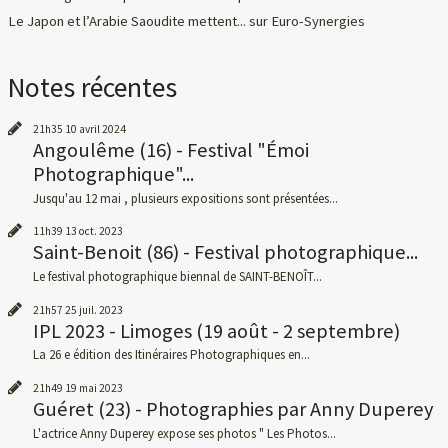
Le Japon et l’Arabie Saoudite mettent...
sur
Euro-Synergies
Notes récentes
21h35
10
avril 2024
Angoulême (16) - Festival "Émoi
Photographique"...
Jusqu'au 12 mai , plusieurs expositions sont présentées...
11h39
13
oct. 2023
Saint-Benoit (86) - Festival photographique...
Le festival photographique biennal de SAINT-BENOÎT...
21h57
25
juil. 2023
IPL 2023 - Limoges (19 août - 2 septembre)
La 26 e édition des Itinéraires Photographiques en...
21h49
19
mai 2023
Guéret (23) - Photographies par Anny Duperey
L'actrice Anny Duperey expose ses photos " Les Photos...