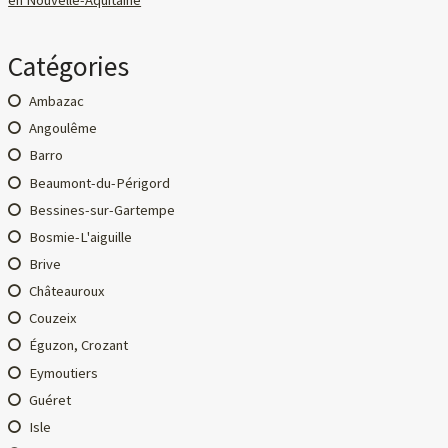
en Nouvelle-Aquitaine
Catégories
Ambazac
Angoulême
Barro
Beaumont-du-Périgord
Bessines-sur-Gartempe
Bosmie-L'aiguille
Brive
Châteauroux
Couzeix
Éguzon, Crozant
Eymoutiers
Guéret
Isle