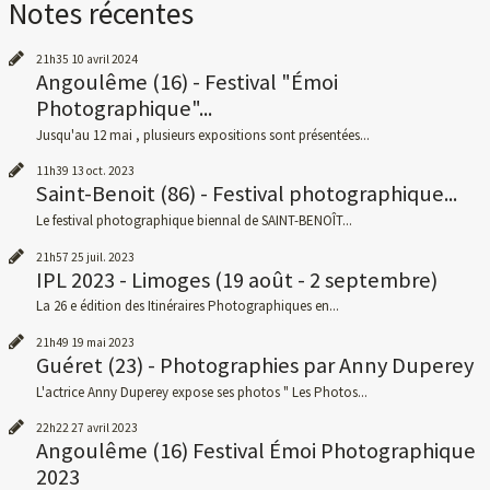
Notes récentes
21h35
10
avril 2024
Angoulême (16) - Festival "Émoi
Photographique"...
Jusqu'au 12 mai , plusieurs expositions sont présentées...
11h39
13
oct. 2023
Saint-Benoit (86) - Festival photographique...
Le festival photographique biennal de SAINT-BENOÎT...
21h57
25
juil. 2023
IPL 2023 - Limoges (19 août - 2 septembre)
La 26 e édition des Itinéraires Photographiques en...
21h49
19
mai 2023
Guéret (23) - Photographies par Anny Duperey
L'actrice Anny Duperey expose ses photos " Les Photos...
22h22
27
avril 2023
Angoulême (16) Festival Émoi Photographique
2023