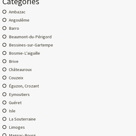
Catégories
Ambazac
Angoulême
Barro
Beaumont-du-Périgord
Bessines-sur-Gartempe
Bosmie-L'aiguille
Brive
Châteauroux
Couzeix
Éguzon, Crozant
Eymoutiers
Guéret
Isle
La Souterraine
Limoges
Magnac-Bourg