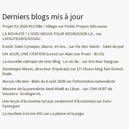
Derniers blogs mis à jour
Projet 52-2026 #32 Ville / Village
sur
Petits Propos Décousus
LA ROYAUTÉ ? L'IDÉE NEUVE POUR REDRESSER LA...
sur
LAFAUTEAROUSSEAU
8 août. Saint Cyriaque, diacre, et ses...
sur
Vie des Saints - Saint du jour
UN JOUR, UNE CITATION (cxxvi)
sur
Alain Van Praet - BLOG
La nouvelle rubrique de mon Blog : Le vin du...
sur
Docteur Sangsue
Dominique Meyer, directeur d'opéra(s)
sur
D'r Elsass blog fum Ernest-
Emile
Russie-Ukraine : Bilan du 6 août 2026
sur
l'information nationaliste
Meurtre de la journaliste Amal Khalil au Liban...
sur
L'AN VERT de
Vouziers : écologie et...
Une leçon d’économie (et pas seulement d’économie)
sur
Euro-
Synergies
La machine à écrire #31
sur
La plume et la page