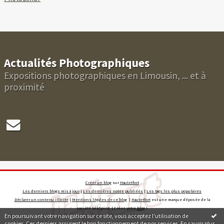
Actualités Photographiques
Expositions photographiques en Limousin, ... et à
proximité
Créer un blog
sur
Hautetfort
Les derniers blogs mis à jour
|
Les dernières notes publiées
|
Les tags les plus populaires
Déclarer un contenu illicite
|
Mentions légales de ce blog
|
Hautetfort
est une marque déposée de la
société talkSpirit | Créez votre
blog
!
En poursuivant votre navigation sur ce site, vous acceptez l'utilisation de
cookies. Ces derniers assurent le bon fonctionnement de nos services.
En savoir plus
.